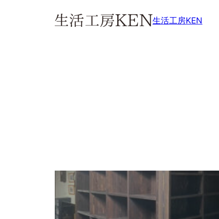
内
生活工房KEN
容
を
ス
キ
ッ
プ