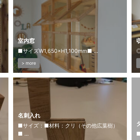
室内窓
■サイズW1,650×H1,100mm■ …
> more
名刺入れ
■サイズ：■材料：クリ（その他広葉樹）
■ …
■