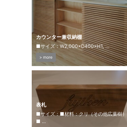
カウンター兼収納棚
■サイズ：W2,000×D400×H1, …
> more
表札
■サイズ：■材料：クリ（その他広葉樹）
■ …