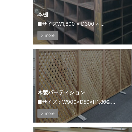
本棚
■サイズW1,800 × D300 × …
> more
木製パーティション
■サイズ：W900×D50×H1,800 …
> more