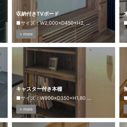
収納付きTVボード
■サイズ：W2,000×D450×H2, …
■
> more
キャスター付き本棚
■サイズ：W900×D350×H1,80 …
■
> more