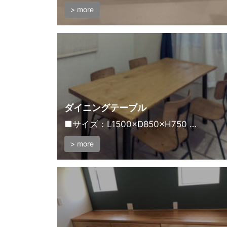
> more
ダイニングテーブル
■サイズ：L1500×D850×H750 …
> more