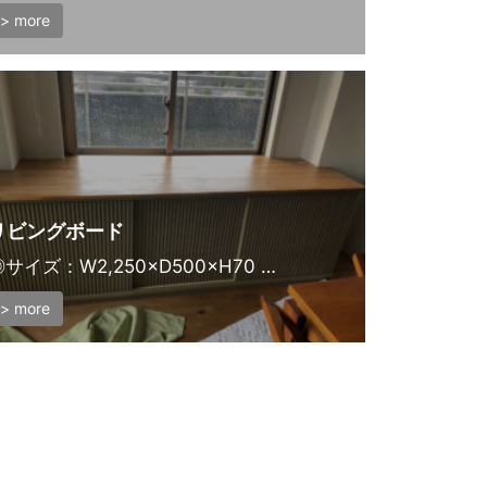
> more
リビングボード
サイズ：W2,250×D500×H70 …
> more