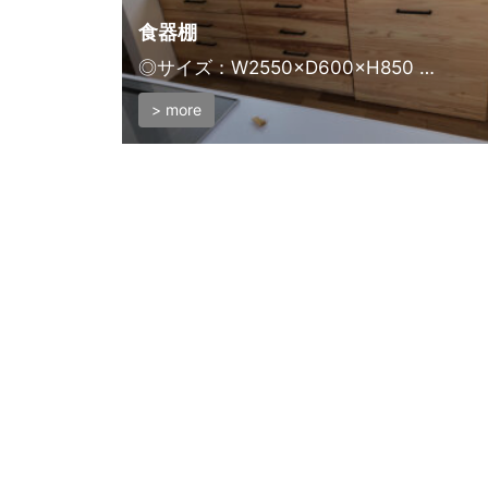
食器棚
◎サイズ：W2550×D600×H850 …
> more