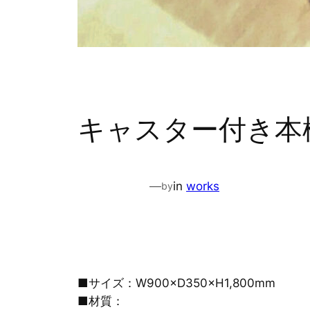
キャスター付き本
—
in
works
by
■サイズ：W900×D350×H1,800mm
■材質：