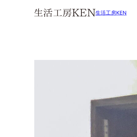
内
生活工房KEN
容
を
ス
キ
ッ
プ