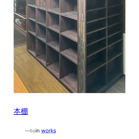
本棚
—
in
works
by