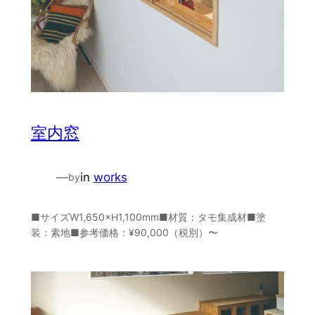
室内窓
—
in
works
by
■サイズW1,650×H1,100mm■材質：タモ集成材■塗
装：素地■参考価格：¥90,000（税別）〜