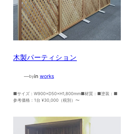
木製パーティション
—
in
works
by
■サイズ：W900×D50×H1,800mm■材質：■塗装：■
参考価格：1台 ¥30,000（税別）〜