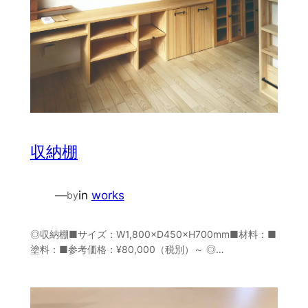
収納棚
—
in
works
by
◎収納棚■サイズ：W1,800×D450×H700mm■材料：■
塗料：■参考価格：¥80,000（税別）～ ◎…