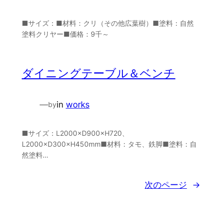
■サイズ：■材料：クリ（その他広葉樹）■塗料：自然
塗料クリヤー■価格：9千～
ダイニングテーブル＆ベンチ
—
in
works
by
■サイズ：L2000×D900×H720、
L2000×D300×H450mm■材料：タモ、鉄脚■塗料：自
然塗料…
次のページ
→