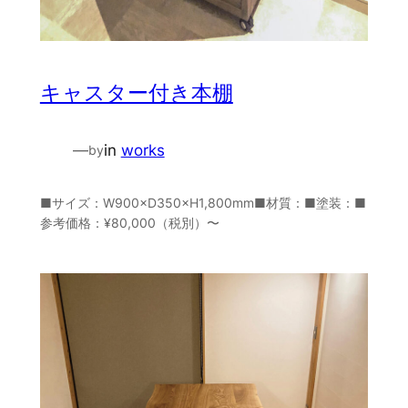
キャスター付き本棚
—
in
works
by
■サイズ：W900×D350×H1,800mm■材質：■塗装：■
参考価格：¥80,000（税別）〜