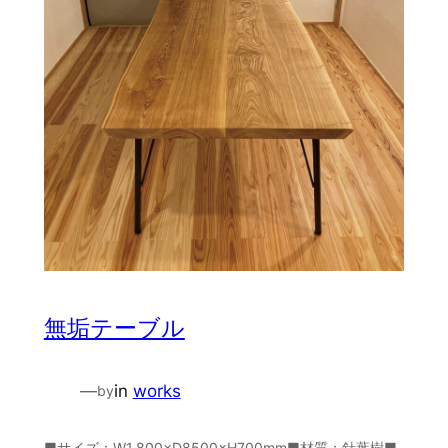
無垢テーブル
—
in
works
by
■サイズ：W1,800×D8500×H700mm■材質：針葉樹■