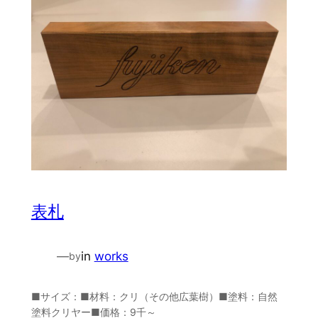
表札
—
in
works
by
■サイズ：■材料：クリ（その他広葉樹）■塗料：自然
塗料クリヤー■価格：9千～