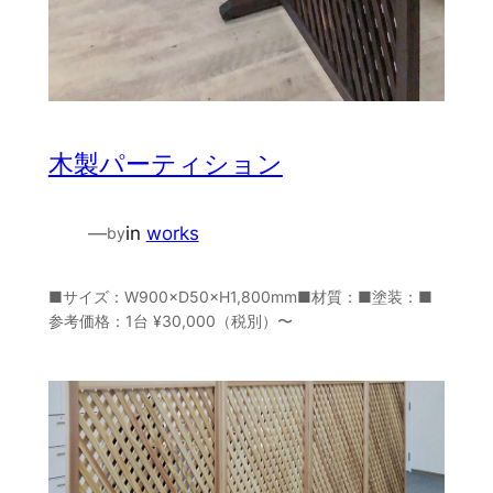
木製パーティション
—
in
works
by
■サイズ：W900×D50×H1,800mm■材質：■塗装：■
参考価格：1台 ¥30,000（税別）〜