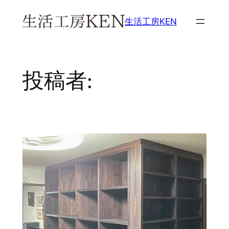
内
生活工房KEN
容
を
ス
キ
投稿者:
ッ
プ