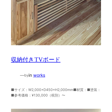
収納付きTVボード
—
in
works
by
■サイズ：W2,000×D450×H2,000mm■材質：■塗装：
■参考価格：¥130,000（税別）〜